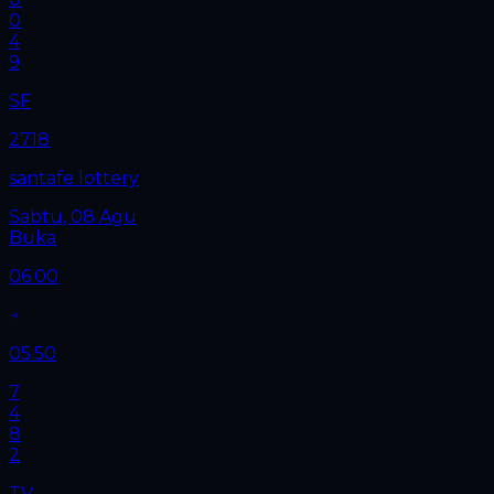
0
4
9
SF
2718
santafe lottery
Sabtu, 08 Agu
Buka
06.00
05.50
7
4
8
2
TV