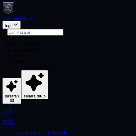
Daftar
Masuk
togel
Cari Pasaran
hongkongpools
malibucitypools
singapore
ankarapools
morocco quatro 18:00 wib
pasaran
segera tutup
60
MO
1795
morocco quatro 03:00 wib