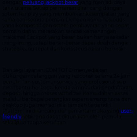
dengan
peluang jackpot besar
yang menjadi daya
tarik utama. Setiap permainan dirancang dengan
sistem fair play yang memberikan kesempatan yang
sama bagi semua pemain. Dengan kombinasi odds
yang kompetitif dan sistem pembayaran yang cepat,
pemain dapat merasakan sensasi kemenangan
maksimal. Jackpot yang besar bukan hanya sekadar
iming-iming, tetapi benar-benar dapat diraih dengan
strategi yang tepat dan konsistensi dalam bermain.
Dari segi layanan, COMTOTO menyediakan
dukungan pelanggan yang responsif selama 24 jam
penuh. Tim customer service yang profesional siap
membantu berbagai kendala mulai dari pendaftaran,
deposit, hingga proses withdraw. Kemudahan akses
melalui berbagai perangkat seperti smartphone dan
desktop juga menjadi nilai tambah tersendiri.
Platform ini dirancang dengan antarmuka yang
user-
friendly
sehingga dapat digunakan oleh pemula
sekalipun tanpa kesulitan.