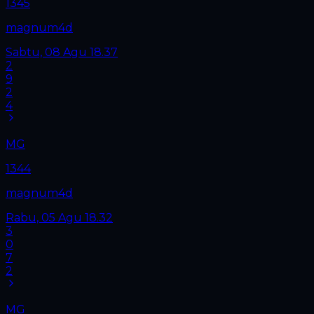
1345
magnum4d
Sabtu, 08 Agu
18.37
2
9
2
4
MG
1344
magnum4d
Rabu, 05 Agu
18.32
3
0
7
2
MG