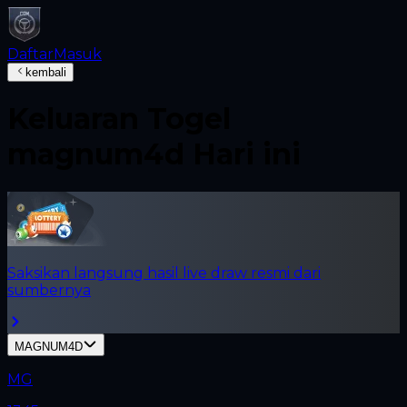
Daftar
Masuk
kembali
Keluaran Togel
magnum4d
Hari ini
Saksikan langsung hasil live draw resmi dari
sumbernya
MAGNUM4D
MG