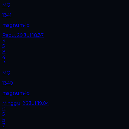
MG
1341
magnum4d
Rabu, 29 Jul
18.37
3
5
8
4
MG
1340
magnum4d
Minggu, 26 Jul
19.04
0
5
6
7