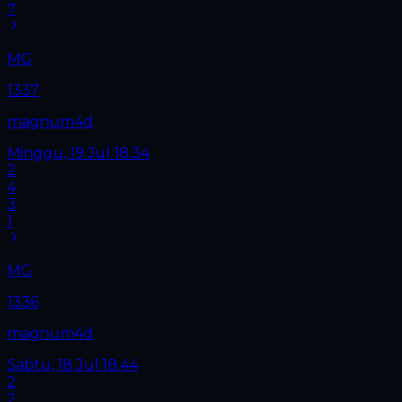
7
MG
1337
magnum4d
Minggu, 19 Jul
18.34
2
4
3
1
MG
1336
magnum4d
Sabtu, 18 Jul
18.44
2
2