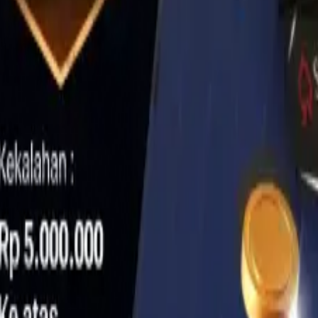
a pasaran lainnya yang selalu diperbarui setiap hari. D
nsi masing-masing. Tidak hanya itu, data hasil keluaran 
la serta meningkatkan peluang kemenangan.
 dengan
peluang jackpot besar
yang menjadi daya tarik 
ua pemain. Dengan kombinasi odds yang kompetitif da
besar bukan hanya sekadar iming-iming, tetapi benar-b
langgan yang responsif selama 24 jam penuh. Tim cus
ngga proses withdraw. Kemudahan akses melalui berbaga
ng dengan antarmuka yang
user-friendly
sehingga dapat d
ak disebut sebagai situs judi
togel online terpercaya
de
serta layanan terbaik menjadikan platform ini unggul d
man, nyaman, dan menguntungkan, COMTOTO adalah pil