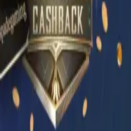
engan banyaknya pilihan ini, pemain memiliki
fleksibilitas
juga disajikan secara transparan dan real-time,
utama. Setiap permainan dirancang dengan sistem fair
n sistem pembayaran yang cepat, pemain dapat
enar dapat diraih dengan strategi yang tepat dan
tomer service yang profesional siap membantu
i perangkat seperti smartphone dan desktop juga
igunakan oleh pemula sekalipun tanpa kesulitan.
ngan pasaran lengkap dan jackpot besar. Kombinasi
ibandingkan kompetitor lainnya. Bagi Anda yang ingin
ihan yang tepat untuk memulai.