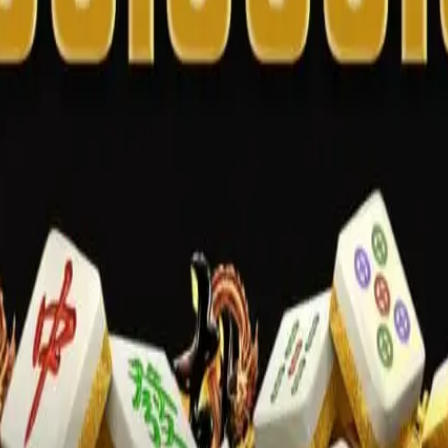
a pasaran lainnya yang selalu diperbarui setiap hari. D
nsi masing-masing. Tidak hanya itu, data hasil keluaran 
la serta meningkatkan peluang kemenangan.
 dengan
peluang jackpot besar
yang menjadi daya tarik 
ua pemain. Dengan kombinasi odds yang kompetitif da
besar bukan hanya sekadar iming-iming, tetapi benar-b
langgan yang responsif selama 24 jam penuh. Tim cus
ngga proses withdraw. Kemudahan akses melalui berbaga
ng dengan antarmuka yang
user-friendly
sehingga dapat d
ak disebut sebagai situs judi
togel online terpercaya
de
serta layanan terbaik menjadikan platform ini unggul d
man, nyaman, dan menguntungkan, COMTOTO adalah pil