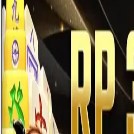
Link Group Official Telegram >>>
Klik di sini.
Link Official WhatsApp >>>
Klik di sini.
2.) PERINGATAN!! wajib menggunakan hastag #COM
COMTOTO Situs Judi Togel
Jackpot Besar
COMTOTO
hadir sebagai salah satu situs judi togel 
maupun internasional. Dengan sistem yang terus dip
tanpa rasa khawatir. Kepercayaan menjadi fondasi utama
secara optimal. Hal ini menjadikan COMTOTO sebagai pi
Keunggulan utama dari COMTOTO terletak pada kelen