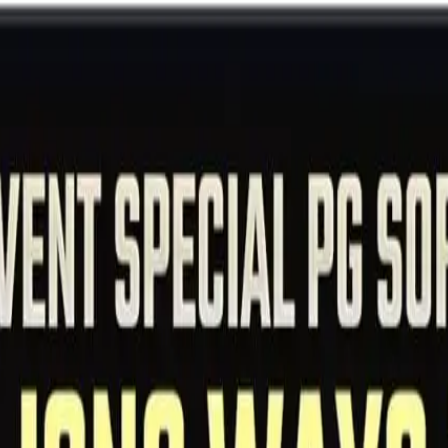
 Mahjongways COMTOTO
n Scatter Hitam Mahjongways sebesar 30 juta rupiah ta