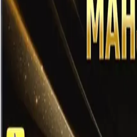
- Dapat 3 Scatter Hitam: Rp 30.000.000
2. Promo ini berlangsung untuk semua member 
3. Member hanya dapat klaim 1x sehari dan akan direset
4.Pihak COMTOTO berhak untuk membatalkan bonus k
permanen untuk member besangkutan.
Cara Klaim Bonus :
1.) Screenshot bukti ketika mendapatkan Scatter Hitam