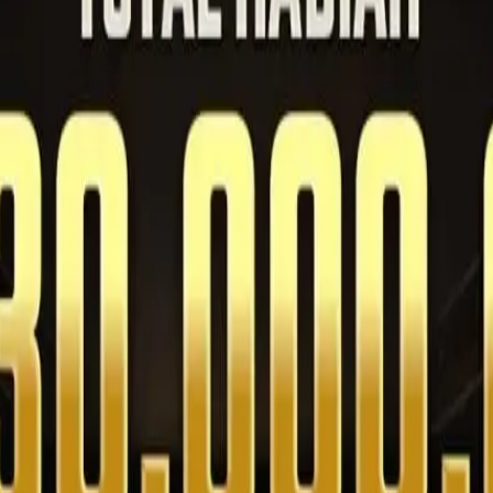
TOTO #mahjongCOM #ScatterHitam
 Online Terpercaya denga
online terpercaya yang mampu memberikan pengalaman ber
erbarui dan teknologi keamanan terkini, COMTOTO mema
 yang dibangun platform ini, sehingga setiap transaksi,
lihan utama bagi pemain yang menginginkan situs togel 
gkapan pasaran togel yang ditawarkan. Pemain dapat