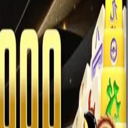
n Pasaran Lengkap dan
main terbaik bagi para pecinta togel di Indonesia
stikan setiap pemain dapat menikmati permainan
 data pengguna, serta aktivitas permainan terlindungi
online dengan reputasi solid dan profesional.
 dengan mudah mengakses berbagai pasaran populer