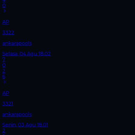
0
AP
3322
ankarapools
Selasa, 04 Agu
18.02
7
0
2
6
AP
3321
ankarapools
Senin, 03 Agu
18.01
2