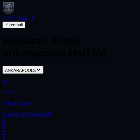
Daftar
Masuk
kembali
Keluaran Togel
ankarapools
Hari ini
ANKARAPOOLS
AP
3325
ankarapools
Jumat, 07 Agu
18.01
8
1
2
9