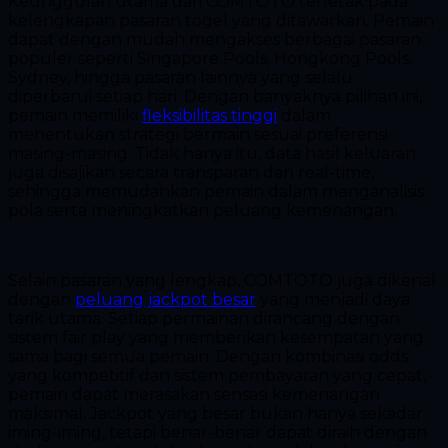
Keunggulan utama dari COMTOTO terletak pada
kelengkapan pasaran togel yang ditawarkan. Pemain
dapat dengan mudah mengakses berbagai pasaran
populer seperti Singapore Pools, Hongkong Pools,
Sydney, hingga pasaran lainnya yang selalu
diperbarui setiap hari. Dengan banyaknya pilihan ini,
pemain memiliki
fleksibilitas tinggi
dalam
menentukan strategi bermain sesuai preferensi
masing-masing. Tidak hanya itu, data hasil keluaran
juga disajikan secara transparan dan real-time,
sehingga memudahkan pemain dalam menganalisis
pola serta meningkatkan peluang kemenangan.
Selain pasaran yang lengkap, COMTOTO juga dikenal
dengan
peluang jackpot besar
yang menjadi daya
tarik utama. Setiap permainan dirancang dengan
sistem fair play yang memberikan kesempatan yang
sama bagi semua pemain. Dengan kombinasi odds
yang kompetitif dan sistem pembayaran yang cepat,
pemain dapat merasakan sensasi kemenangan
maksimal. Jackpot yang besar bukan hanya sekadar
iming-iming, tetapi benar-benar dapat diraih dengan