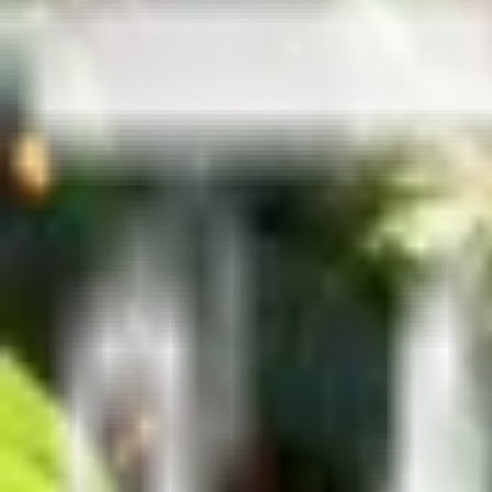
Selain pasaran yang lengkap, COMTOTO juga dikenal
play yang memberikan kesempatan yang sama bagi sem
merasakan sensasi kemenangan maksimal. Jackpot yang 
konsistensi dalam bermain.
Dari segi layanan, COMTOTO menyediakan dukungan pe
berbagai kendala mulai dari pendaftaran, deposit, hi
menjadi nilai tambah tersendiri. Platform ini diranca
Dengan segala keunggulan yang dimiliki, COMTOTO lay
antara keamanan, variasi permainan, peluang menang, 
merasakan pengalaman bermain togel online yang a
Lihat Semua
home
explore