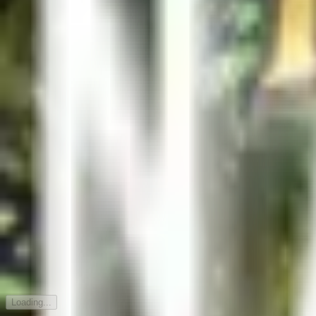
Dragon Wonder
Naga
Gates Of Kunlun
Naga
Gladiators
Naga
Gold Seekers
Naga
Kawaii Neko
Naga
Las Vegas Party
Naga
Longevity Dragon
Naga
Mahjong Fortune
Naga
Mochi Mochi
Naga
Pawsome Xmas
Naga
Queen Of Aztec
Naga
Rave On
Naga
Run Pug Run
Naga
Sakura Neko
Naga
SanGuo - The Brotherhood
Naga
Sexy Christmas Sirens
Naga
Stallion Princess
Naga
Steampunk Reloaded
Naga
Mayan Gold Hunt
Naga
Surf Monkey
Naga
Pumpkin Night
Naga
Forbidden Island
Naga
Loading...