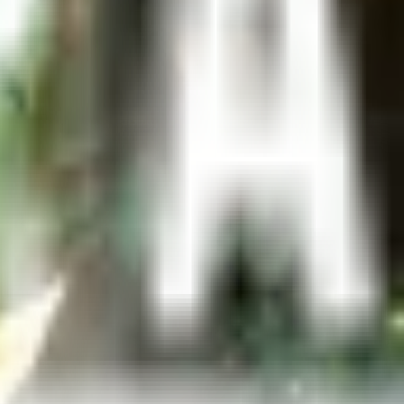
n Pasaran Lengkap dan
main terbaik bagi para pecinta togel di Indonesia
stikan setiap pemain dapat menikmati permainan
 data pengguna, serta aktivitas permainan terlindungi
online dengan reputasi solid dan profesional.
 dengan mudah mengakses berbagai pasaran populer
engan banyaknya pilihan ini, pemain memiliki
fleksibilitas
juga disajikan secara transparan dan real-time,