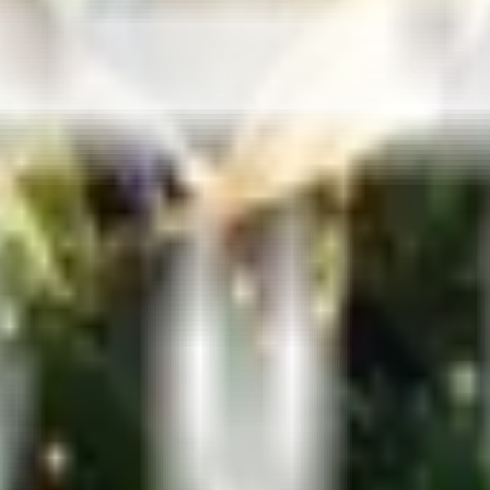
 dengan
peluang jackpot besar
yang menjadi daya tarik 
ua pemain. Dengan kombinasi odds yang kompetitif da
besar bukan hanya sekadar iming-iming, tetapi benar-b
langgan yang responsif selama 24 jam penuh. Tim cus
ngga proses withdraw. Kemudahan akses melalui berbaga
ng dengan antarmuka yang
user-friendly
sehingga dapat d
ak disebut sebagai situs judi
togel online terpercaya
de
serta layanan terbaik menjadikan platform ini unggul d
man, nyaman, dan menguntungkan, COMTOTO adalah pil