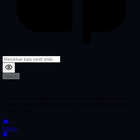
Masuk
*
Jika Anda mengalami Kesulitan saat login, Silahkan
hubungi kami di Live Chat untuk Membantu anda
selanjutnya
home