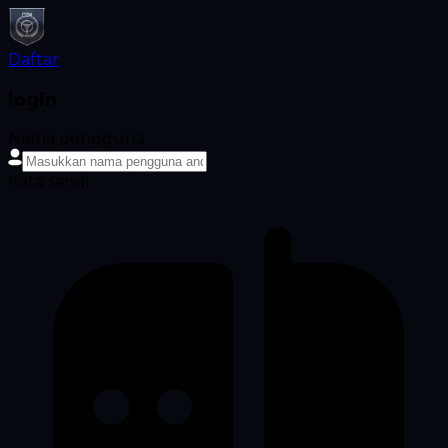
Daftar
login
Nama pengguna
Kata sandi