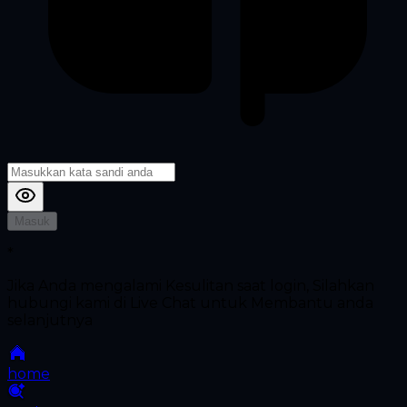
Masuk
*
Jika Anda mengalami Kesulitan saat login, Silahkan
hubungi kami di Live Chat untuk Membantu anda
selanjutnya
home