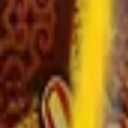
24
/
67
Game
Page
1
of
3
COMTOTO Situs Judi Togel
Jackpot Besar
COMTOTO
hadir sebagai salah satu situs judi togel 
maupun internasional. Dengan sistem yang terus dip
tanpa rasa khawatir. Kepercayaan menjadi fondasi utama
secara optimal. Hal ini menjadikan COMTOTO sebagai pi
Keunggulan utama dari COMTOTO terletak pada kelen
seperti Singapore Pools, Hongkong Pools, Sydney, hingg
tinggi
dalam menentukan strategi bermain sesuai prefere
sehingga memudahkan pemain dalam menganalisis po