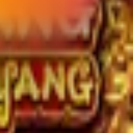
utama. Setiap permainan dirancang dengan sistem fair
n sistem pembayaran yang cepat, pemain dapat
enar dapat diraih dengan strategi yang tepat dan
tomer service yang profesional siap membantu
i perangkat seperti smartphone dan desktop juga
igunakan oleh pemula sekalipun tanpa kesulitan.
ngan pasaran lengkap dan jackpot besar. Kombinasi
ibandingkan kompetitor lainnya. Bagi Anda yang ingin
ihan yang tepat untuk memulai.