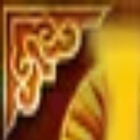
Daftar
Masuk
casino
Cari Permainan
world cup 2026
mines+
super sic bo
lightning roulette
tombstone rip
crash game
for you
slot
live casino
4
arcade
fishing
2603
635
104
21
Provider :
JDB
Filter :
TERKENAL
NewYear
JDB
Mahjong
JDB