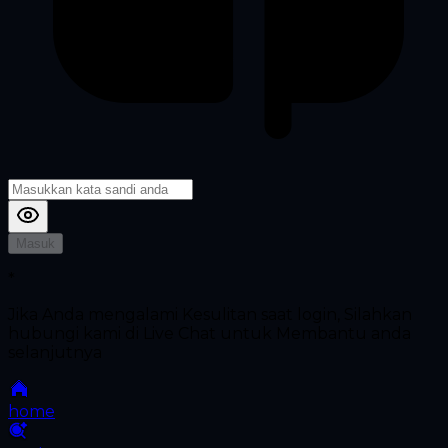
Masuk
*
Jika Anda mengalami Kesulitan saat login, Silahkan
hubungi kami di Live Chat untuk Membantu anda
selanjutnya
home