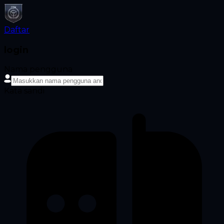
Daftar
login
Nama pengguna
Kata sandi