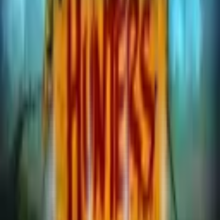
dengan
peluang jackpot besar
yang menjadi daya
tarik utama. Setiap permainan dirancang dengan
sistem fair play yang memberikan kesempatan yang
sama bagi semua pemain. Dengan kombinasi odds
yang kompetitif dan sistem pembayaran yang cepat,
pemain dapat merasakan sensasi kemenangan
maksimal. Jackpot yang besar bukan hanya sekadar
iming-iming, tetapi benar-benar dapat diraih dengan
strategi yang tepat dan konsistensi dalam bermain.
Dari segi layanan, COMTOTO menyediakan
dukungan pelanggan yang responsif selama 24 jam
penuh. Tim customer service yang profesional siap
membantu berbagai kendala mulai dari pendaftaran,
deposit, hingga proses withdraw. Kemudahan akses
melalui berbagai perangkat seperti smartphone dan
desktop juga menjadi nilai tambah tersendiri.
Platform ini dirancang dengan antarmuka yang
user-
friendly
sehingga dapat digunakan oleh pemula
sekalipun tanpa kesulitan.