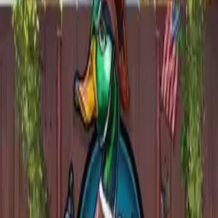
yang terus diperbarui dan teknologi keamanan
terkini, COMTOTO memastikan setiap pemain dapat
menikmati permainan tanpa rasa khawatir.
Kepercayaan menjadi fondasi utama yang dibangun
platform ini, sehingga setiap transaksi, data pengguna,
serta aktivitas permainan terlindungi secara optimal.
Hal ini menjadikan COMTOTO sebagai pilihan utama
bagi pemain yang menginginkan situs togel online
dengan reputasi solid dan profesional.
Keunggulan utama dari COMTOTO terletak pada
kelengkapan pasaran togel yang ditawarkan. Pemain
dapat dengan mudah mengakses berbagai pasaran
populer seperti Singapore Pools, Hongkong Pools,
Sydney, hingga pasaran lainnya yang selalu
diperbarui setiap hari. Dengan banyaknya pilihan ini,
pemain memiliki
fleksibilitas tinggi
dalam
menentukan strategi bermain sesuai preferensi
masing-masing. Tidak hanya itu, data hasil keluaran
juga disajikan secara transparan dan real-time,
sehingga memudahkan pemain dalam menganalisis
pola serta meningkatkan peluang kemenangan.