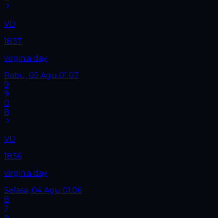
VD
1837
virginia day
Rabu, 05 Agu
01.07
9
9
0
8
VD
1836
virginia day
Selasa, 04 Agu
01.06
8
2
9