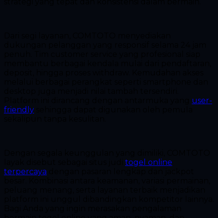
strategi yang tepat dan konsistensi dalam bermain.
Dari segi layanan, COMTOTO menyediakan
dukungan pelanggan yang responsif selama 24 jam
penuh. Tim customer service yang profesional siap
membantu berbagai kendala mulai dari pendaftaran,
deposit, hingga proses withdraw. Kemudahan akses
melalui berbagai perangkat seperti smartphone dan
desktop juga menjadi nilai tambah tersendiri.
Platform ini dirancang dengan antarmuka yang
user-
friendly
sehingga dapat digunakan oleh pemula
sekalipun tanpa kesulitan.
Dengan segala keunggulan yang dimiliki, COMTOTO
layak disebut sebagai situs judi
togel online
terpercaya
dengan pasaran lengkap dan jackpot
besar. Kombinasi antara keamanan, variasi permainan,
peluang menang, serta layanan terbaik menjadikan
platform ini unggul dibandingkan kompetitor lainnya.
Bagi Anda yang ingin merasakan pengalaman
bermain togel online yang aman, nyaman, dan