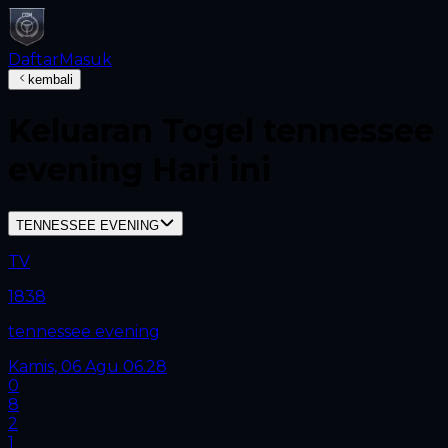
Daftar
Masuk
kembali
Keluaran Togel
tennessee
evening
Hari ini
TENNESSEE EVENING
TV
1838
tennessee evening
Kamis, 06 Agu
06.28
0
8
2
1