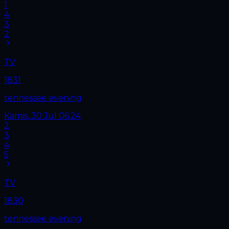
1
4
3
2
TV
1831
tennessee evening
Kamis, 30 Jul
06.24
2
3
4
5
TV
1830
tennessee evening