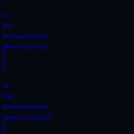
TV
1837
tennessee evening
Rabu, 05 Agu
06.27
8
1
9
1
TV
1836
tennessee evening
Selasa, 04 Agu
06.29
6
0
2