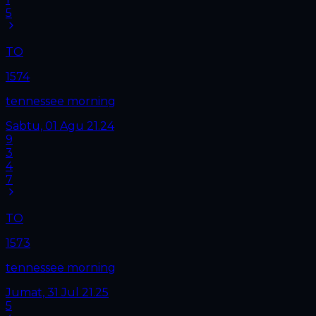
5
TO
1574
tennessee morning
Sabtu, 01 Agu
21.24
9
3
4
7
TO
1573
tennessee morning
Jumat, 31 Jul
21.25
5