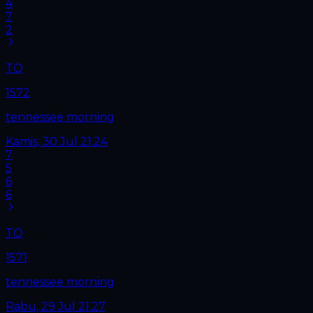
4
7
2
TO
1572
tennessee morning
Kamis, 30 Jul
21.24
7
5
6
6
TO
1571
tennessee morning
Rabu, 29 Jul
21.27