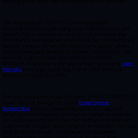
strategi yang tepat dan konsistensi dalam bermain.
Dari segi layanan, COMTOTO menyediakan
dukungan pelanggan yang responsif selama 24 jam
penuh. Tim customer service yang profesional siap
membantu berbagai kendala mulai dari pendaftaran,
deposit, hingga proses withdraw. Kemudahan akses
melalui berbagai perangkat seperti smartphone dan
desktop juga menjadi nilai tambah tersendiri.
Platform ini dirancang dengan antarmuka yang
user-
friendly
sehingga dapat digunakan oleh pemula
sekalipun tanpa kesulitan.
Dengan segala keunggulan yang dimiliki, COMTOTO
layak disebut sebagai situs judi
togel online
terpercaya
dengan pasaran lengkap dan jackpot
besar. Kombinasi antara keamanan, variasi permainan,
peluang menang, serta layanan terbaik menjadikan
platform ini unggul dibandingkan kompetitor lainnya.
Bagi Anda yang ingin merasakan pengalaman
bermain togel online yang aman, nyaman, dan