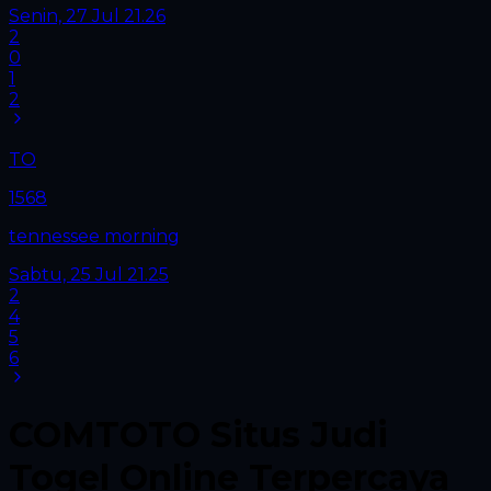
Senin, 27 Jul
21.26
2
0
1
2
TO
1568
tennessee morning
Sabtu, 25 Jul
21.25
2
4
5
6
COMTOTO Situs Judi
Togel Online Terpercaya