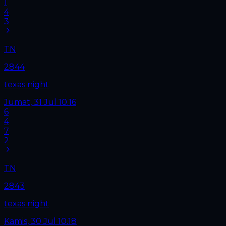
1
4
3
TN
2844
texas night
Jumat, 31 Jul
10.16
6
4
7
2
TN
2843
texas night
Kamis, 30 Jul
10.18