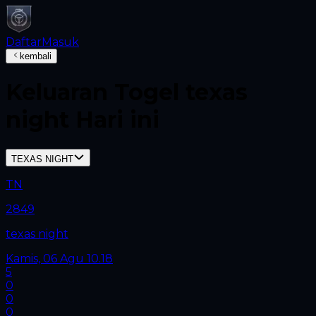
Daftar
Masuk
kembali
Keluaran Togel
texas
night
Hari ini
TEXAS NIGHT
TN
2849
texas night
Kamis, 06 Agu
10.18
5
0
0
0