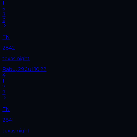
1
5
3
6
TN
2842
texas night
Rabu, 29 Jul
10.22
4
1
7
7
TN
2841
texas night