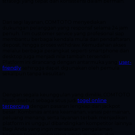
strategi yang tepat dan konsistensi dalam bermain.
Dari segi layanan, COMTOTO menyediakan
dukungan pelanggan yang responsif selama 24 jam
penuh. Tim customer service yang profesional siap
membantu berbagai kendala mulai dari pendaftaran,
deposit, hingga proses withdraw. Kemudahan akses
melalui berbagai perangkat seperti smartphone dan
desktop juga menjadi nilai tambah tersendiri.
Platform ini dirancang dengan antarmuka yang
user-
friendly
sehingga dapat digunakan oleh pemula
sekalipun tanpa kesulitan.
Dengan segala keunggulan yang dimiliki, COMTOTO
layak disebut sebagai situs judi
togel online
terpercaya
dengan pasaran lengkap dan jackpot
besar. Kombinasi antara keamanan, variasi permainan,
peluang menang, serta layanan terbaik menjadikan
platform ini unggul dibandingkan kompetitor lainnya.
Bagi Anda yang ingin merasakan pengalaman
bermain togel online yang aman, nyaman, dan