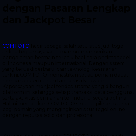
dengan Pasaran Lengkap
dan Jackpot Besar
COMTOTO
hadir sebagai salah satu situs judi togel
online terpercaya yang mampu memberikan
pengalaman bermain terbaik bagi para pecinta togel
di Indonesia maupun internasional. Dengan sistem
yang terus diperbarui dan teknologi keamanan
terkini, COMTOTO memastikan setiap pemain dapat
menikmati permainan tanpa rasa khawatir.
Kepercayaan menjadi fondasi utama yang dibangun
platform ini, sehingga setiap transaksi, data pengguna,
serta aktivitas permainan terlindungi secara optimal.
Hal ini menjadikan COMTOTO sebagai pilihan utama
bagi pemain yang menginginkan situs togel online
dengan reputasi solid dan profesional.