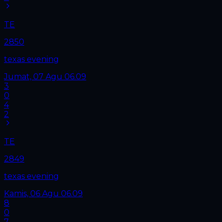
TE
2850
texas evening
Jumat, 07 Agu
06.09
3
0
4
2
TE
2849
texas evening
Kamis, 06 Agu
06.09
8
0
7