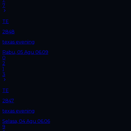
7
TE
2848
texas evening
Rabu, 05 Agu
06.09
0
2
1
3
TE
2847
texas evening
Selasa, 04 Agu
06.06
9