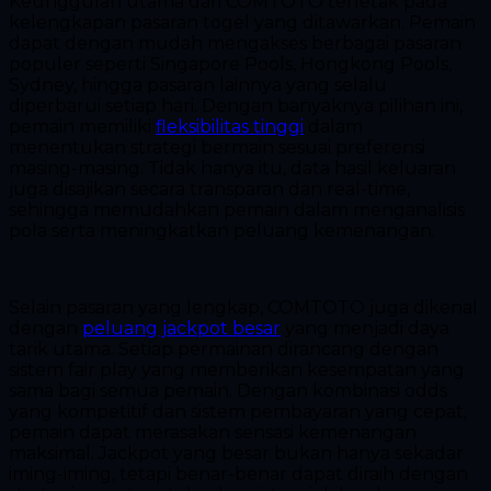
Keunggulan utama dari COMTOTO terletak pada
kelengkapan pasaran togel yang ditawarkan. Pemain
dapat dengan mudah mengakses berbagai pasaran
populer seperti Singapore Pools, Hongkong Pools,
Sydney, hingga pasaran lainnya yang selalu
diperbarui setiap hari. Dengan banyaknya pilihan ini,
pemain memiliki
fleksibilitas tinggi
dalam
menentukan strategi bermain sesuai preferensi
masing-masing. Tidak hanya itu, data hasil keluaran
juga disajikan secara transparan dan real-time,
sehingga memudahkan pemain dalam menganalisis
pola serta meningkatkan peluang kemenangan.
Selain pasaran yang lengkap, COMTOTO juga dikenal
dengan
peluang jackpot besar
yang menjadi daya
tarik utama. Setiap permainan dirancang dengan
sistem fair play yang memberikan kesempatan yang
sama bagi semua pemain. Dengan kombinasi odds
yang kompetitif dan sistem pembayaran yang cepat,
pemain dapat merasakan sensasi kemenangan
maksimal. Jackpot yang besar bukan hanya sekadar
iming-iming, tetapi benar-benar dapat diraih dengan