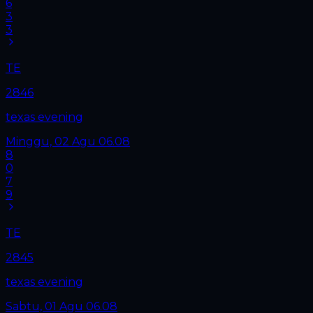
6
3
3
TE
2846
texas evening
Minggu, 02 Agu
06.08
8
0
7
9
TE
2845
texas evening
Sabtu, 01 Agu
06.08