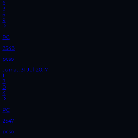
6
3
5
9
PC
2548
pcso
Jumat, 31 Jul
20.17
1
7
0
4
PC
2547
pcso