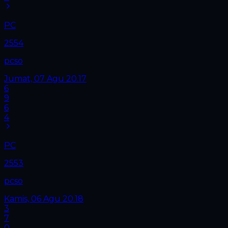
PC
2554
pcso
Jumat, 07 Agu
20.17
6
9
6
4
PC
2553
pcso
Kamis, 06 Agu
20.18
3
7
0