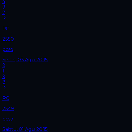
4
9
7
PC
2550
pcso
Senin, 03 Agu
20.15
9
1
9
8
PC
2549
pcso
Sabtu, 01 Agu
20.15