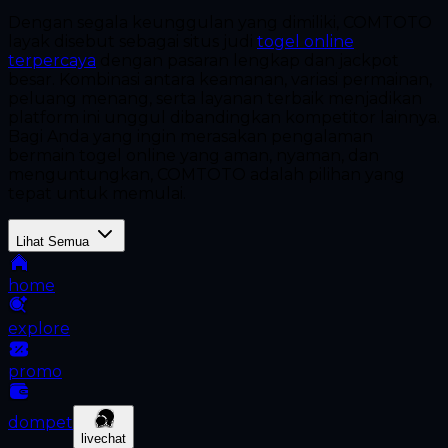
Dengan segala keunggulan yang dimiliki, COMTOTO
layak disebut sebagai situs judi
togel online
terpercaya
dengan pasaran lengkap dan jackpot
besar. Kombinasi antara keamanan, variasi permainan,
peluang menang, serta layanan terbaik menjadikan
platform ini unggul dibandingkan kompetitor lainnya.
Bagi Anda yang ingin merasakan pengalaman
bermain togel online yang aman, nyaman, dan
menguntungkan, COMTOTO adalah pilihan yang
tepat untuk memulai.
Lihat Semua
home
explore
promo
dompet
livechat