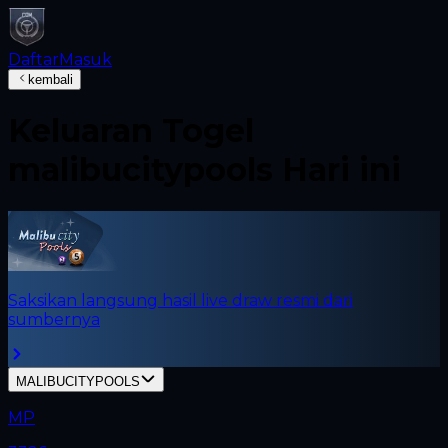
Daftar
Masuk
kembali
Keluaran Togel
malibucitypools
Hari ini
Saksikan langsung hasil live draw resmi dari
sumbernya
MALIBUCITYPOOLS
MP