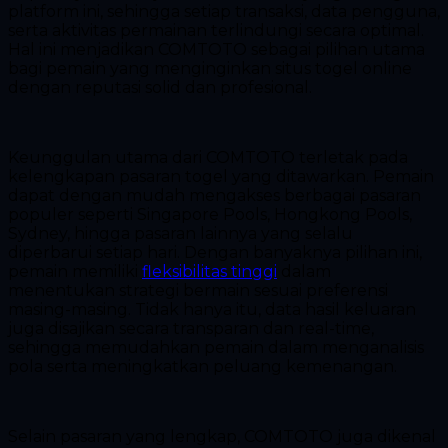
platform ini, sehingga setiap transaksi, data pengguna,
serta aktivitas permainan terlindungi secara optimal.
Hal ini menjadikan COMTOTO sebagai pilihan utama
bagi pemain yang menginginkan situs togel online
dengan reputasi solid dan profesional.
Keunggulan utama dari COMTOTO terletak pada
kelengkapan pasaran togel yang ditawarkan. Pemain
dapat dengan mudah mengakses berbagai pasaran
populer seperti Singapore Pools, Hongkong Pools,
Sydney, hingga pasaran lainnya yang selalu
diperbarui setiap hari. Dengan banyaknya pilihan ini,
pemain memiliki
fleksibilitas tinggi
dalam
menentukan strategi bermain sesuai preferensi
masing-masing. Tidak hanya itu, data hasil keluaran
juga disajikan secara transparan dan real-time,
sehingga memudahkan pemain dalam menganalisis
pola serta meningkatkan peluang kemenangan.
Selain pasaran yang lengkap, COMTOTO juga dikenal