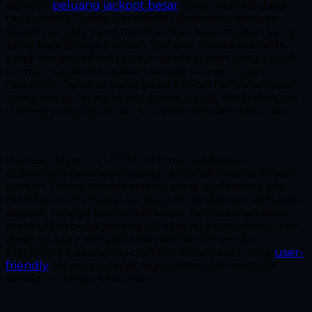
dengan
peluang jackpot besar
yang menjadi daya
tarik utama. Setiap permainan dirancang dengan
sistem fair play yang memberikan kesempatan yang
sama bagi semua pemain. Dengan kombinasi odds
yang kompetitif dan sistem pembayaran yang cepat,
pemain dapat merasakan sensasi kemenangan
maksimal. Jackpot yang besar bukan hanya sekadar
iming-iming, tetapi benar-benar dapat diraih dengan
strategi yang tepat dan konsistensi dalam bermain.
Dari segi layanan, COMTOTO menyediakan
dukungan pelanggan yang responsif selama 24 jam
penuh. Tim customer service yang profesional siap
membantu berbagai kendala mulai dari pendaftaran,
deposit, hingga proses withdraw. Kemudahan akses
melalui berbagai perangkat seperti smartphone dan
desktop juga menjadi nilai tambah tersendiri.
Platform ini dirancang dengan antarmuka yang
user-
friendly
sehingga dapat digunakan oleh pemula
sekalipun tanpa kesulitan.