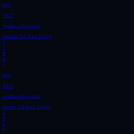
MP
3322
malibucitypools
Selasa, 04 Agu
24.00
7
2
8
8
MP
3321
malibucitypools
Senin, 03 Agu
24.00
2
9
6
1