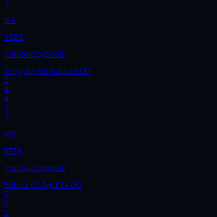
MP
3320
malibucitypools
Minggu, 02 Agu
24.00
3
4
4
3
MP
3319
malibucitypools
Sabtu, 01 Agu
24.00
5
6
2