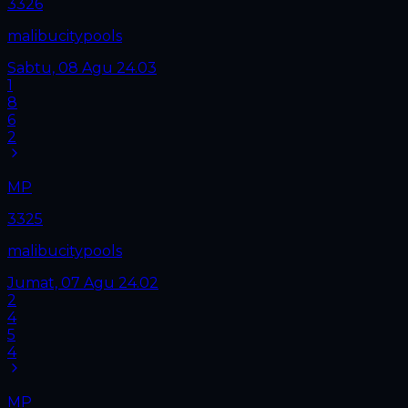
3326
malibucitypools
Sabtu, 08 Agu
24.03
1
8
6
2
MP
3325
malibucitypools
Jumat, 07 Agu
24.02
2
4
5
4
MP