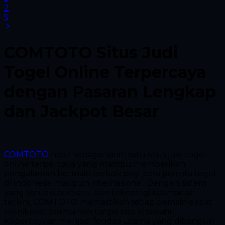
2
5
COMTOTO Situs Judi
Togel Online Terpercaya
dengan Pasaran Lengkap
dan Jackpot Besar
COMTOTO
hadir sebagai salah satu situs judi togel
online terpercaya yang mampu memberikan
pengalaman bermain terbaik bagi para pecinta togel
di Indonesia maupun internasional. Dengan sistem
yang terus diperbarui dan teknologi keamanan
terkini, COMTOTO memastikan setiap pemain dapat
menikmati permainan tanpa rasa khawatir.
Kepercayaan menjadi fondasi utama yang dibangun