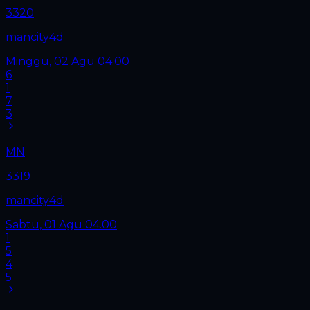
3320
mancity4d
Minggu, 02 Agu
04.00
6
1
7
3
MN
3319
mancity4d
Sabtu, 01 Agu
04.00
1
5
4
5