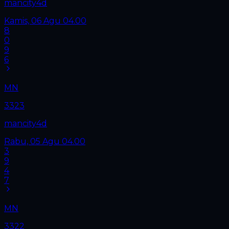
mancity4d
Kamis, 06 Agu
04.00
8
0
9
6
MN
3323
mancity4d
Rabu, 05 Agu
04.00
3
9
4
7
MN
3322