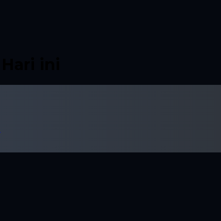
Hari ini
a