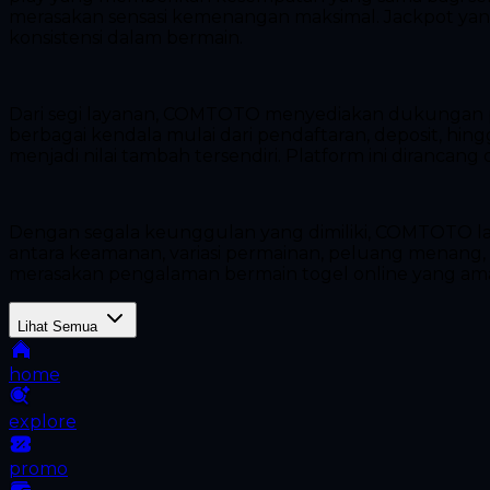
merasakan sensasi kemenangan maksimal. Jackpot yang 
konsistensi dalam bermain.
Dari segi layanan, COMTOTO menyediakan dukungan pe
berbagai kendala mulai dari pendaftaran, deposit, hi
menjadi nilai tambah tersendiri. Platform ini diranca
Dengan segala keunggulan yang dimiliki, COMTOTO lay
antara keamanan, variasi permainan, peluang menang, 
merasakan pengalaman bermain togel online yang a
Lihat Semua
home
explore
promo