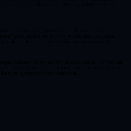
enar dapat diraih dengan strategi yang tepat dan
tomer service yang profesional siap membantu
i perangkat seperti smartphone dan desktop juga
igunakan oleh pemula sekalipun tanpa kesulitan.
ngan pasaran lengkap dan jackpot besar. Kombinasi
ibandingkan kompetitor lainnya. Bagi Anda yang ingin
ihan yang tepat untuk memulai.