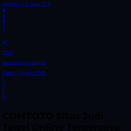
Minggu, 02 Agu
10.11
8
4
8
2
KC
3319
kentucky evening
Sabtu, 01 Agu
10.12
1
0
1
2
COMTOTO Situs Judi
Togel Online Terpercaya