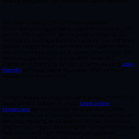
strategi yang tepat dan konsistensi dalam bermain.
Dari segi layanan, COMTOTO menyediakan
dukungan pelanggan yang responsif selama 24 jam
penuh. Tim customer service yang profesional siap
membantu berbagai kendala mulai dari pendaftaran,
deposit, hingga proses withdraw. Kemudahan akses
melalui berbagai perangkat seperti smartphone dan
desktop juga menjadi nilai tambah tersendiri.
Platform ini dirancang dengan antarmuka yang
user-
friendly
sehingga dapat digunakan oleh pemula
sekalipun tanpa kesulitan.
Dengan segala keunggulan yang dimiliki, COMTOTO
layak disebut sebagai situs judi
togel online
terpercaya
dengan pasaran lengkap dan jackpot
besar. Kombinasi antara keamanan, variasi permainan,
peluang menang, serta layanan terbaik menjadikan
platform ini unggul dibandingkan kompetitor lainnya.
Bagi Anda yang ingin merasakan pengalaman
bermain togel online yang aman, nyaman, dan