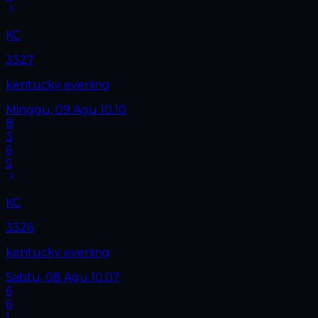
KC
3327
kentucky evening
Minggu, 09 Agu
10.10
8
3
6
5
KC
3326
kentucky evening
Sabtu, 08 Agu
10.07
6
6
1