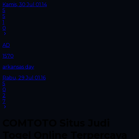
Kamis, 30 Jul
01.14
5
5
1
0
AD
1570
arkansas day
Rabu, 29 Jul
01.16
5
0
2
7
COMTOTO Situs Judi
Togel Online Terpercaya