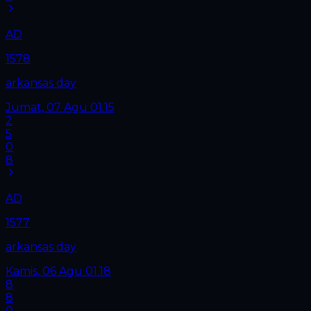
AD
1578
arkansas day
Jumat, 07 Agu
01.15
2
5
0
8
AD
1577
arkansas day
Kamis, 06 Agu
01.18
8
8
0