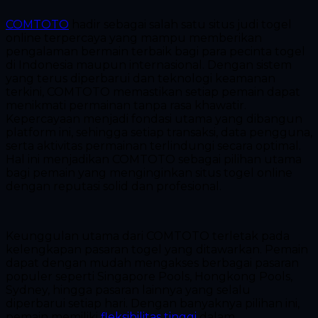
COMTOTO
hadir sebagai salah satu situs judi togel
online terpercaya yang mampu memberikan
pengalaman bermain terbaik bagi para pecinta togel
di Indonesia maupun internasional. Dengan sistem
yang terus diperbarui dan teknologi keamanan
terkini, COMTOTO memastikan setiap pemain dapat
menikmati permainan tanpa rasa khawatir.
Kepercayaan menjadi fondasi utama yang dibangun
platform ini, sehingga setiap transaksi, data pengguna,
serta aktivitas permainan terlindungi secara optimal.
Hal ini menjadikan COMTOTO sebagai pilihan utama
bagi pemain yang menginginkan situs togel online
dengan reputasi solid dan profesional.
Keunggulan utama dari COMTOTO terletak pada
kelengkapan pasaran togel yang ditawarkan. Pemain
dapat dengan mudah mengakses berbagai pasaran
populer seperti Singapore Pools, Hongkong Pools,
Sydney, hingga pasaran lainnya yang selalu
diperbarui setiap hari. Dengan banyaknya pilihan ini,
pemain memiliki
fleksibilitas tinggi
dalam