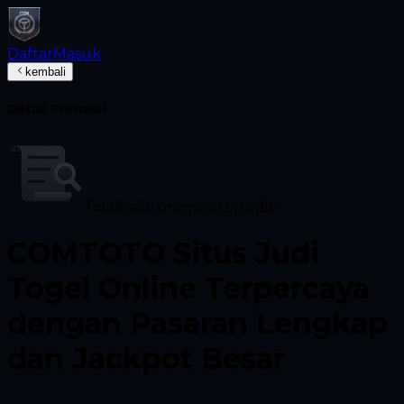
Daftar
Masuk
kembali
Detail Promosi
Tidak ada promosi tersedia
COMTOTO Situs Judi
Togel Online Terpercaya
dengan Pasaran Lengkap
dan Jackpot Besar