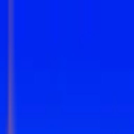
Daftar
Masuk
poker
Cari Permainan
Provider :
Habanero
Tens or Better 50 Hand
Habanero
Tens or Better 100 Hand
Habanero
Tens or Better 1 Hand
Habanero
Tens or Better 5 Hand
Habanero
Tens or Better 10 Hand
Habanero
Joker Poker 5 Hand
Habanero
Joker Poker 10 Hand
Habanero
Joker Poker 50 Hand
Habanero
Joker Poker 100 Hand
Habanero
Double Double Bonus Poker 100 Hand
Habanero
Joker Poker 1 Hand
Habanero
Double Double Bonus Poker 5 Hand
Habanero
Double Double Bonus Poker 10 Hand
Habanero
Double Double Bonus Poker 50 Hand
Habanero