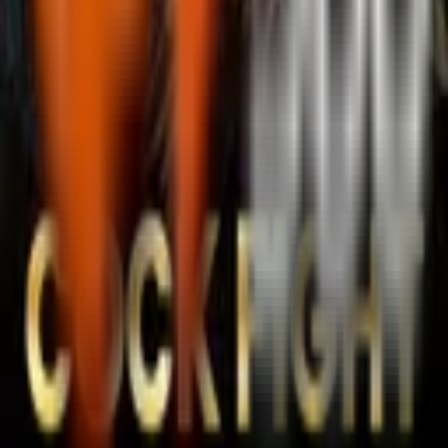
deposit, hingga proses withdraw. Kemudahan akses
melalui berbagai perangkat seperti smartphone dan
desktop juga menjadi nilai tambah tersendiri.
Platform ini dirancang dengan antarmuka yang
user-
friendly
sehingga dapat digunakan oleh pemula
sekalipun tanpa kesulitan.
Dengan segala keunggulan yang dimiliki, COMTOTO
layak disebut sebagai situs judi
togel online
terpercaya
dengan pasaran lengkap dan jackpot
besar. Kombinasi antara keamanan, variasi permainan,
peluang menang, serta layanan terbaik menjadikan
platform ini unggul dibandingkan kompetitor lainnya.
Bagi Anda yang ingin merasakan pengalaman
bermain togel online yang aman, nyaman, dan
menguntungkan, COMTOTO adalah pilihan yang
tepat untuk memulai.
Lihat Semua
home