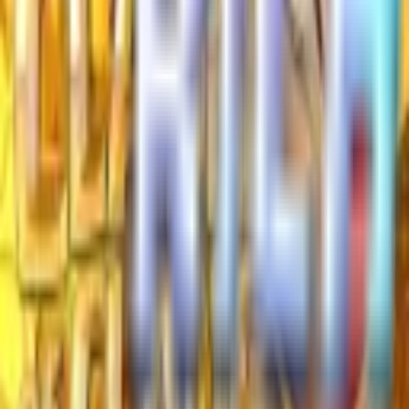
Selain pasaran yang lengkap, COMTOTO juga dikenal
dengan
peluang jackpot besar
yang menjadi daya
tarik utama. Setiap permainan dirancang dengan
sistem fair play yang memberikan kesempatan yang
sama bagi semua pemain. Dengan kombinasi odds
yang kompetitif dan sistem pembayaran yang cepat,
pemain dapat merasakan sensasi kemenangan
maksimal. Jackpot yang besar bukan hanya sekadar
iming-iming, tetapi benar-benar dapat diraih dengan
strategi yang tepat dan konsistensi dalam bermain.
Dari segi layanan, COMTOTO menyediakan
dukungan pelanggan yang responsif selama 24 jam
penuh. Tim customer service yang profesional siap
membantu berbagai kendala mulai dari pendaftaran,
deposit, hingga proses withdraw. Kemudahan akses
melalui berbagai perangkat seperti smartphone dan
desktop juga menjadi nilai tambah tersendiri.
Platform ini dirancang dengan antarmuka yang
user-
friendly
sehingga dapat digunakan oleh pemula
sekalipun tanpa kesulitan.