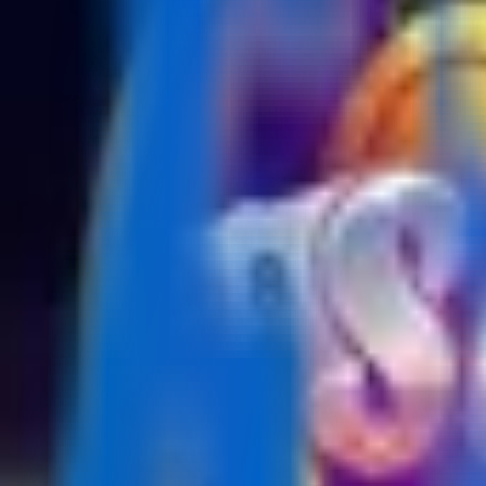
Rolling Stack Blackjack
568WIN Games
Xoc Dia
568WIN Games
Baccarat
568WIN Games
Single Baccarat
568WIN Games
6
/
6
Game
Page
1
of
1
COMTOTO Situs Judi Togel
Jackpot Besar
COMTOTO
hadir sebagai salah satu situs judi togel 
maupun internasional. Dengan sistem yang terus dip
tanpa rasa khawatir. Kepercayaan menjadi fondasi utama
secara optimal. Hal ini menjadikan COMTOTO sebagai pi
Keunggulan utama dari COMTOTO terletak pada kelen