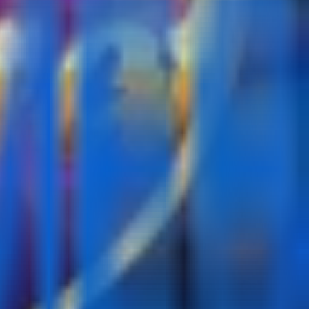
engan banyaknya pilihan ini, pemain memiliki
fleksibilitas
juga disajikan secara transparan dan real-time,
utama. Setiap permainan dirancang dengan sistem fair
n sistem pembayaran yang cepat, pemain dapat
enar dapat diraih dengan strategi yang tepat dan
tomer service yang profesional siap membantu
i perangkat seperti smartphone dan desktop juga
igunakan oleh pemula sekalipun tanpa kesulitan.
ngan pasaran lengkap dan jackpot besar. Kombinasi
ibandingkan kompetitor lainnya. Bagi Anda yang ingin
ihan yang tepat untuk memulai.