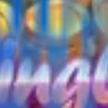
 Online Terpercaya denga
online terpercaya yang mampu memberikan pengalaman ber
erbarui dan teknologi keamanan terkini, COMTOTO mema
 yang dibangun platform ini, sehingga setiap transaksi,
lihan utama bagi pemain yang menginginkan situs togel 
gkapan pasaran togel yang ditawarkan. Pemain dapat