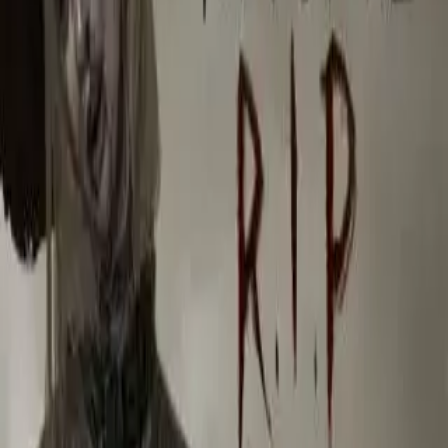
Selain pasaran yang lengkap, COMTOTO juga dikenal
dengan
peluang jackpot besar
yang menjadi daya
tarik utama. Setiap permainan dirancang dengan
sistem fair play yang memberikan kesempatan yang
sama bagi semua pemain. Dengan kombinasi odds
yang kompetitif dan sistem pembayaran yang cepat,
pemain dapat merasakan sensasi kemenangan
maksimal. Jackpot yang besar bukan hanya sekadar
iming-iming, tetapi benar-benar dapat diraih dengan
strategi yang tepat dan konsistensi dalam bermain.
Dari segi layanan, COMTOTO menyediakan
dukungan pelanggan yang responsif selama 24 jam
penuh. Tim customer service yang profesional siap
membantu berbagai kendala mulai dari pendaftaran,
deposit, hingga proses withdraw. Kemudahan akses
melalui berbagai perangkat seperti smartphone dan
desktop juga menjadi nilai tambah tersendiri.
Platform ini dirancang dengan antarmuka yang
user-