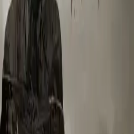
friendly
sehingga dapat digunakan oleh pemula
sekalipun tanpa kesulitan.
Dengan segala keunggulan yang dimiliki, COMTOTO
layak disebut sebagai situs judi
togel online
terpercaya
dengan pasaran lengkap dan jackpot
besar. Kombinasi antara keamanan, variasi permainan,
peluang menang, serta layanan terbaik menjadikan
platform ini unggul dibandingkan kompetitor lainnya.
Bagi Anda yang ingin merasakan pengalaman
bermain togel online yang aman, nyaman, dan
menguntungkan, COMTOTO adalah pilihan yang
tepat untuk memulai.
Lihat Semua
home
explore
promo