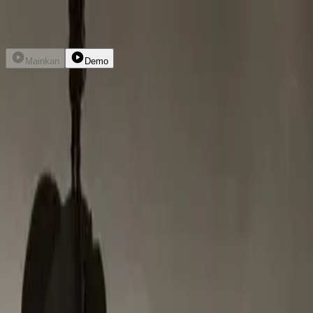
Daftar
Masuk
Mainkan
Demo
Tombstone Rip
nolimitcity
kembali
COMTOTO Situs Judi
Togel Online Terpercaya
dengan Pasaran Lengkap
dan Jackpot Besar
COMTOTO
hadir sebagai salah satu situs judi togel
online terpercaya yang mampu memberikan
pengalaman bermain terbaik bagi para pecinta togel
di Indonesia maupun internasional. Dengan sistem