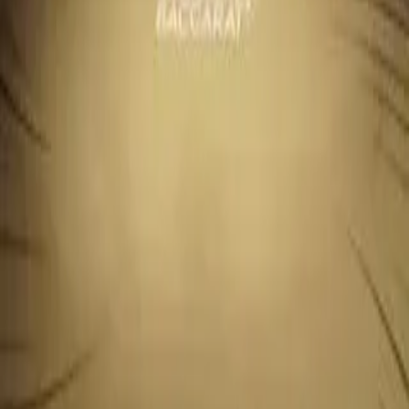
friendly
sehingga dapat digunakan oleh pemula
sekalipun tanpa kesulitan.
Dengan segala keunggulan yang dimiliki, COMTOTO
layak disebut sebagai situs judi
togel online
terpercaya
dengan pasaran lengkap dan jackpot
besar. Kombinasi antara keamanan, variasi permainan,
peluang menang, serta layanan terbaik menjadikan
platform ini unggul dibandingkan kompetitor lainnya.
Bagi Anda yang ingin merasakan pengalaman
bermain togel online yang aman, nyaman, dan
menguntungkan, COMTOTO adalah pilihan yang
tepat untuk memulai.
Lihat Semua
home
explore
promo