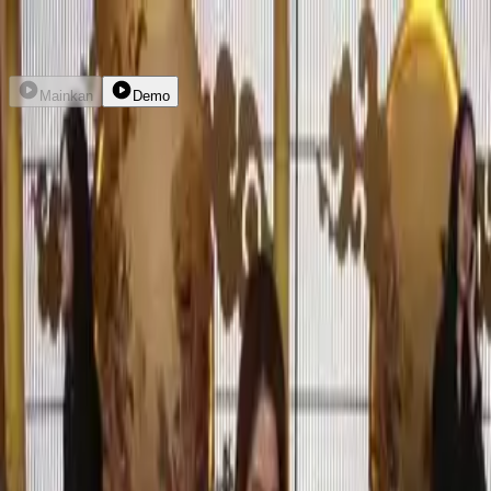
Daftar
Masuk
Mainkan
Demo
Super Speed Baccarat A
evolutiongaming
kembali
COMTOTO Situs Judi
Togel Online Terpercaya
dengan Pasaran Lengkap
dan Jackpot Besar
COMTOTO
hadir sebagai salah satu situs judi togel
online terpercaya yang mampu memberikan
pengalaman bermain terbaik bagi para pecinta togel
di Indonesia maupun internasional. Dengan sistem