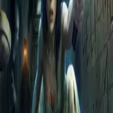
yang terus diperbarui dan teknologi keamanan
terkini, COMTOTO memastikan setiap pemain dapat
menikmati permainan tanpa rasa khawatir.
Kepercayaan menjadi fondasi utama yang dibangun
platform ini, sehingga setiap transaksi, data pengguna,
serta aktivitas permainan terlindungi secara optimal.
Hal ini menjadikan COMTOTO sebagai pilihan utama
bagi pemain yang menginginkan situs togel online
dengan reputasi solid dan profesional.
Keunggulan utama dari COMTOTO terletak pada
kelengkapan pasaran togel yang ditawarkan. Pemain
dapat dengan mudah mengakses berbagai pasaran
populer seperti Singapore Pools, Hongkong Pools,
Sydney, hingga pasaran lainnya yang selalu
diperbarui setiap hari. Dengan banyaknya pilihan ini,
pemain memiliki
fleksibilitas tinggi
dalam
menentukan strategi bermain sesuai preferensi
masing-masing. Tidak hanya itu, data hasil keluaran
juga disajikan secara transparan dan real-time,
sehingga memudahkan pemain dalam menganalisis
pola serta meningkatkan peluang kemenangan.