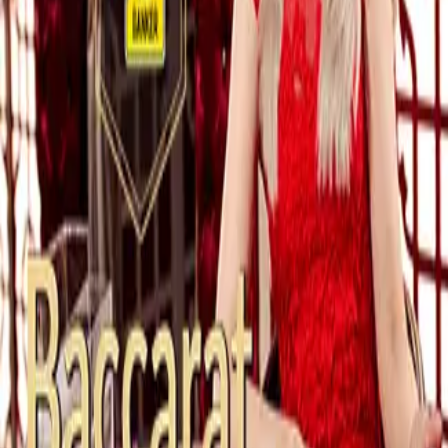
Selain pasaran yang lengkap, COMTOTO juga dikenal
dengan
peluang jackpot besar
yang menjadi daya
tarik utama. Setiap permainan dirancang dengan
sistem fair play yang memberikan kesempatan yang
sama bagi semua pemain. Dengan kombinasi odds
yang kompetitif dan sistem pembayaran yang cepat,
pemain dapat merasakan sensasi kemenangan
maksimal. Jackpot yang besar bukan hanya sekadar
iming-iming, tetapi benar-benar dapat diraih dengan
strategi yang tepat dan konsistensi dalam bermain.
Dari segi layanan, COMTOTO menyediakan
dukungan pelanggan yang responsif selama 24 jam
penuh. Tim customer service yang profesional siap
membantu berbagai kendala mulai dari pendaftaran,
deposit, hingga proses withdraw. Kemudahan akses
melalui berbagai perangkat seperti smartphone dan
desktop juga menjadi nilai tambah tersendiri.
Platform ini dirancang dengan antarmuka yang
user-