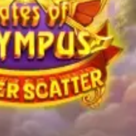
engan banyaknya pilihan ini, pemain memiliki
fleksibilitas
juga disajikan secara transparan dan real-time,
utama. Setiap permainan dirancang dengan sistem fair
n sistem pembayaran yang cepat, pemain dapat
enar dapat diraih dengan strategi yang tepat dan
tomer service yang profesional siap membantu
i perangkat seperti smartphone dan desktop juga
igunakan oleh pemula sekalipun tanpa kesulitan.
ngan pasaran lengkap dan jackpot besar. Kombinasi
ibandingkan kompetitor lainnya. Bagi Anda yang ingin
ihan yang tepat untuk memulai.