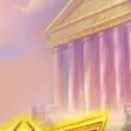
n Pasaran Lengkap dan
main terbaik bagi para pecinta togel di Indonesia
stikan setiap pemain dapat menikmati permainan
 data pengguna, serta aktivitas permainan terlindungi
online dengan reputasi solid dan profesional.
 dengan mudah mengakses berbagai pasaran populer