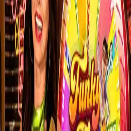
yang terus diperbarui dan teknologi keamanan
terkini, COMTOTO memastikan setiap pemain dapat
menikmati permainan tanpa rasa khawatir.
Kepercayaan menjadi fondasi utama yang dibangun
platform ini, sehingga setiap transaksi, data pengguna,
serta aktivitas permainan terlindungi secara optimal.
Hal ini menjadikan COMTOTO sebagai pilihan utama
bagi pemain yang menginginkan situs togel online
dengan reputasi solid dan profesional.
Keunggulan utama dari COMTOTO terletak pada
kelengkapan pasaran togel yang ditawarkan. Pemain
dapat dengan mudah mengakses berbagai pasaran
populer seperti Singapore Pools, Hongkong Pools,
Sydney, hingga pasaran lainnya yang selalu
diperbarui setiap hari. Dengan banyaknya pilihan ini,
pemain memiliki
fleksibilitas tinggi
dalam
menentukan strategi bermain sesuai preferensi
masing-masing. Tidak hanya itu, data hasil keluaran
juga disajikan secara transparan dan real-time,
sehingga memudahkan pemain dalam menganalisis
pola serta meningkatkan peluang kemenangan.