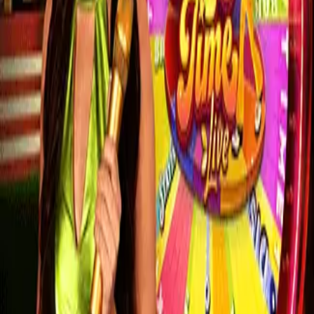
Selain pasaran yang lengkap, COMTOTO juga dikenal
dengan
peluang jackpot besar
yang menjadi daya
tarik utama. Setiap permainan dirancang dengan
sistem fair play yang memberikan kesempatan yang
sama bagi semua pemain. Dengan kombinasi odds
yang kompetitif dan sistem pembayaran yang cepat,
pemain dapat merasakan sensasi kemenangan
maksimal. Jackpot yang besar bukan hanya sekadar
iming-iming, tetapi benar-benar dapat diraih dengan
strategi yang tepat dan konsistensi dalam bermain.
Dari segi layanan, COMTOTO menyediakan
dukungan pelanggan yang responsif selama 24 jam
penuh. Tim customer service yang profesional siap
membantu berbagai kendala mulai dari pendaftaran,
deposit, hingga proses withdraw. Kemudahan akses
melalui berbagai perangkat seperti smartphone dan
desktop juga menjadi nilai tambah tersendiri.
Platform ini dirancang dengan antarmuka yang
user-