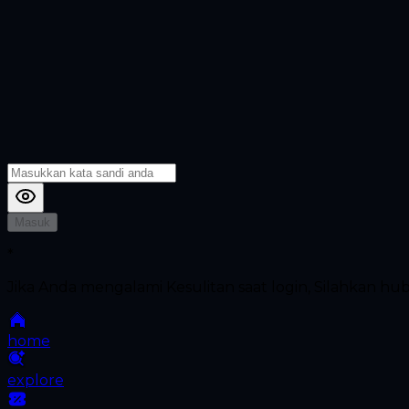
Masuk
*
Jika Anda mengalami Kesulitan saat login, Silahkan h
home
explore