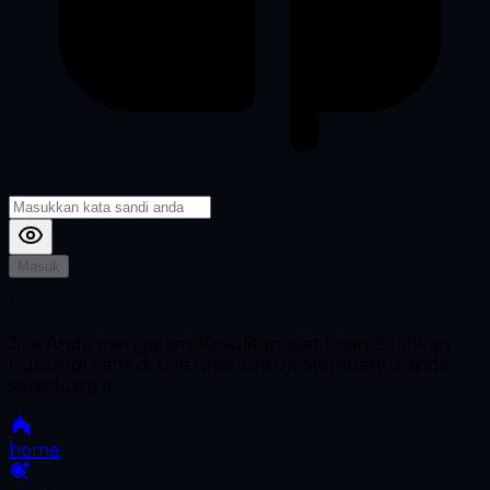
Masuk
*
Jika Anda mengalami Kesulitan saat login, Silahkan
hubungi kami di Live Chat untuk Membantu anda
selanjutnya
home