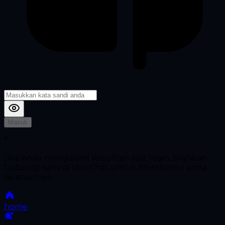
Masuk
*
Jika Anda mengalami Kesulitan saat login, Silahkan
hubungi kami di Live Chat untuk Membantu anda
selanjutnya
home