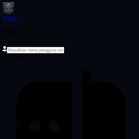
Daftar
login
Nama pengguna
Kata sandi