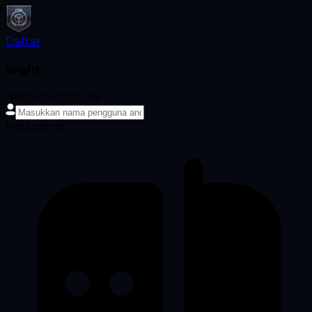
Daftar
login
Nama pengguna
Kata sandi