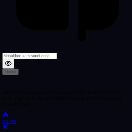
Masuk
*
Jika Anda mengalami Kesulitan saat login, Silahkan
hubungi kami di Live Chat untuk Membantu anda
selanjutnya
home