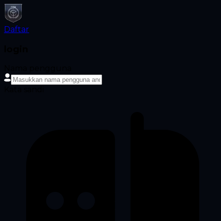
Daftar
login
Nama pengguna
Kata sandi