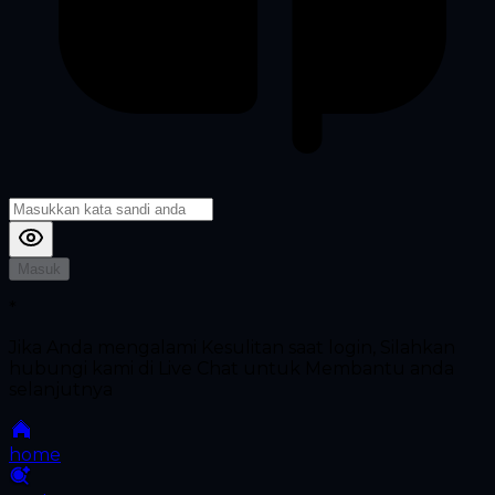
Masuk
*
Jika Anda mengalami Kesulitan saat login, Silahkan
hubungi kami di Live Chat untuk Membantu anda
selanjutnya
home