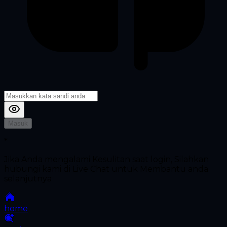
Masuk
*
Jika Anda mengalami Kesulitan saat login, Silahkan
hubungi kami di Live Chat untuk Membantu anda
selanjutnya
home