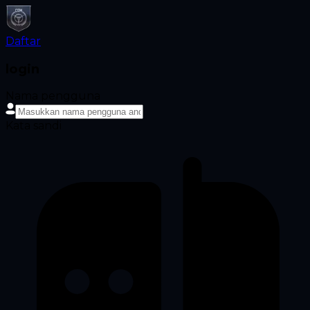
Daftar
login
Nama pengguna
Kata sandi