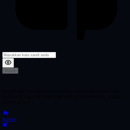
Masuk
*
Jika Anda mengalami Kesulitan saat login, Silahkan
hubungi kami di Live Chat untuk Membantu anda
selanjutnya
home