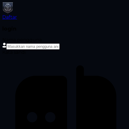
Daftar
login
Nama pengguna
Kata sandi