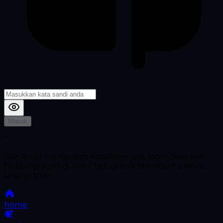
Masuk
*
Jika Anda mengalami Kesulitan saat login, Silahkan
hubungi kami di Live Chat untuk Membantu anda
selanjutnya
home