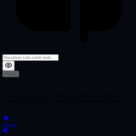
Masuk
*
Jika Anda mengalami Kesulitan saat login, Silahkan
hubungi kami di Live Chat untuk Membantu anda
selanjutnya
home