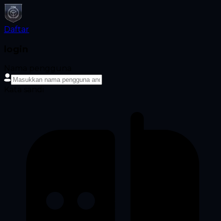
Daftar
login
Nama pengguna
Kata sandi