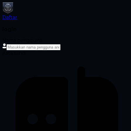
Daftar
login
Nama pengguna
Kata sandi